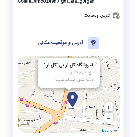
Golara_amoozesh / gol_ara_gorgan
آدرس وبسایت :
آدرس و موقعیت مکانی
×
آموزشگاه گل‌ آرایی "گل‌ آرا"
نوع آگهی: کشوری
دسته بندی: خدمات سایت
+
−
Leaflet