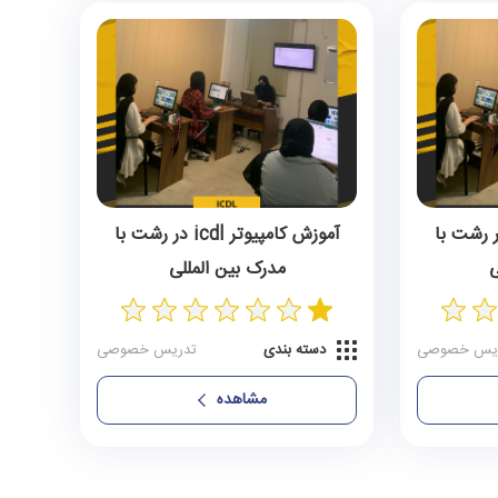
کامپیوتر icdl در رشت با
آموزش کامپیوتر icdl در رشت با
ی
مدرک بین المللی
یس خصوصی
دسته بندی
تدریس خصوصی
مشاهده