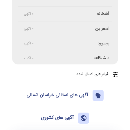
آشخانه
0 آگهی
اسفراین
0 آگهی
بجنورد
0 آگهی
پیش‌قلعه
0 آگهی
حصار گرم‌خان
0 آگهی
فیلترهای اعمال شده
درق
0 آگهی
آگهی های استانی خراسان شمالی
راز
0 آگهی
سنخواست
آگهی های کشوری
0 آگهی