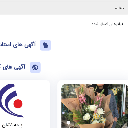
چناره
دهگلان
فیلترهای اعمال شده
زرینه
آگهی های استان
سریش آباد
آگهی های 
سقز
سنندج
شویشه
صاحب
قروه