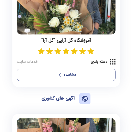
سرخنکلاته
0 آگهی
سیمین‌شهر
0 آگهی
علی‌آباد کتول
0 آگهی
آموزشگاه گل‌ آرایی "گل‌ آرا"
گالیکش
0 آگهی
گرگان
دسته بندی
خدمات سایت
1 آگهی
مشاهده
گلستان
0 آگهی
گمیشان
0 آگهی
آگهی های کشوری
گنبدکاووس
0 آگهی
مینودشت
0 آگهی