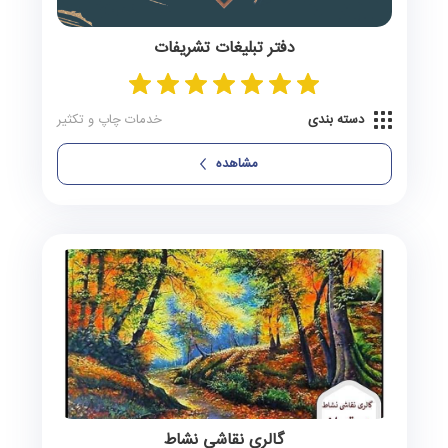
گله‌دار
0 آگهی
دفتر تبلیغات تشریفات
لار
0 آگهی
دسته بندی
خدمات چاپ و تکثیر
لامرد
0 آگهی
مشاهده
مرودشت
0 آگهی
مرکزی گراش
0 آگهی
مُهر
0 آگهی
میمند
0 آگهی
نودان
0 آگهی
گالری نقاشی نشاط