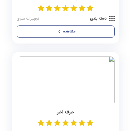
نورآباد
0 آگهی
نورآباد ممسنی
0 آگهی
دسته بندی
تجهیزات هنری
نی‌ریز
0 آگهی
مشاهده
وراوی
0 آگهی
کازرون
0 آگهی
کامفیروز
0 آگهی
کنارتخته
0 آگهی
کَوار
0 آگهی
حرف آخر